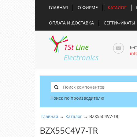
ГЛАВНАЯ
О ФИРМЕ
КАТАЛОГ
ОПЛАТА И ДОСТАВКА
СЕРТИФИКАТЫ
1St
Line
E-m
inf
Electronics
Поиск по производителю
Главная
→
Каталог
→
BZX55C4V7-TR
BZX55C4V7-TR