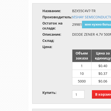
Название:
BZX55C4V7-TR
Производитель:
VISHAY SEMICONDUCTO
Остаток на
29981
мне нужно боль
складе:
Описание:
DIODE ZENER 4.7V 50
Склад:
Цена:
Объем
Цена за
заказа
единицу
1
$0.40
10
$0.37
5000
$0.06
Купить: