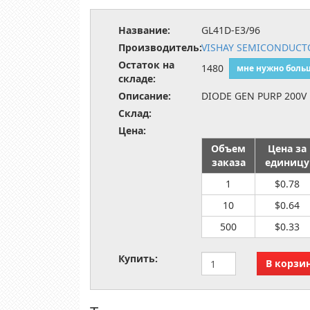
Название:
GL41D-E3/96
Производитель:
VISHAY SEMICONDUCTO
Остаток на
1480
мне нужно боль
складе:
Описание:
DIODE GEN PURP 200V
Склад:
Цена:
Объем
Цена за
заказа
единицу
1
$0.78
10
$0.64
500
$0.33
Купить: