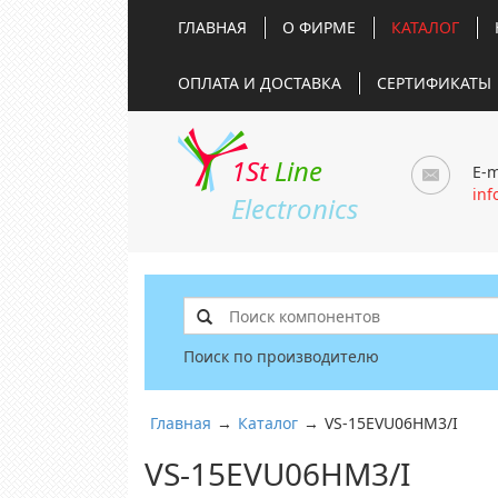
ГЛАВНАЯ
О ФИРМЕ
КАТАЛОГ
ОПЛАТА И ДОСТАВКА
СЕРТИФИКАТЫ
1St
Line
E-m
inf
Electronics
Поиск по производителю
Главная
→
Каталог
→
VS-15EVU06HM3/I
VS-15EVU06HM3/I