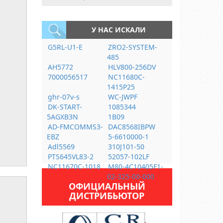
У НАС ИСКАЛИ
G5RL-U1-E
ZRO2-SYSTEM-
485
AH5772
HLV800-256DV
7000056517
NC11680C-
1415P25
ghr-07v-s
WC-JWPF
DK-START-
1085344
5AGXB3N
1B09
AD-FMCOMMS3-
DAC8568IBPW
EBZ
5-6610000-1
Adl5569
310J101-50
PTS645VL83-2
52057-102LF
NC11670C-1018
M80-4C10405F1-
02-325-00-000
ОФИЦИАЛЬНЫЙ
ДИСТРИБЬЮТОР