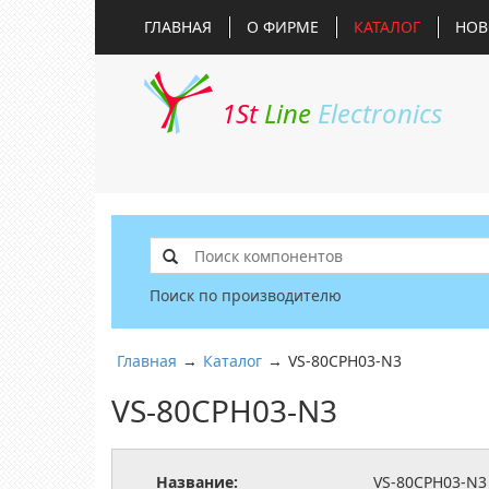
ГЛАВНАЯ
О ФИРМЕ
КАТАЛОГ
НОВ
1St
Line
Electronics
Поиск по производителю
Главная
→
Каталог
→
VS-80CPH03-N3
VS-80CPH03-N3
Название:
VS-80CPH03-N3