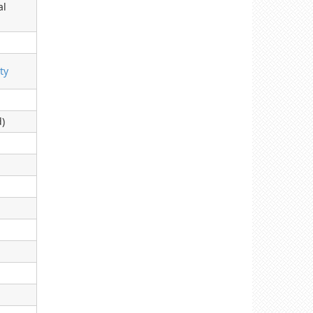
al
ty
d)