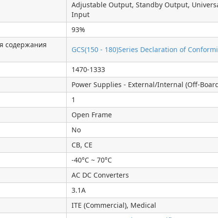
Adjustable Output, Standby Output, Univers
Input
93%
я содержания
GCS(150 - 180)Series Declaration of Conformi
1470-1333
Power Supplies - External/Internal (Off-Boar
1
Open Frame
No
CB, CE
-40°C ~ 70°C
AC DC Converters
3.1A
ITE (Commercial), Medical