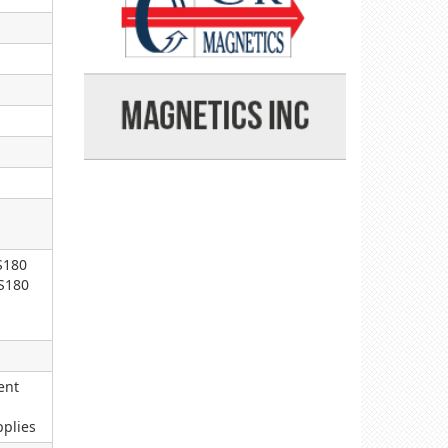
S180
S180
ent
plies