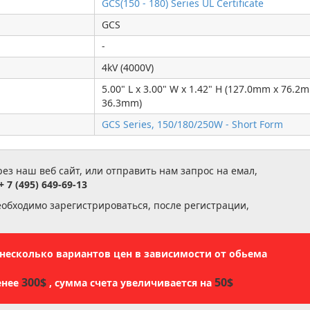
GCS(150 - 180) Series UL Certificate
GCS
-
4kV (4000V)
5.00" L x 3.00" W x 1.42" H (127.0mm x 76.2
36.3mm)
GCS Series, 150/180/250W - Short Form
з наш веб сайт, или отправить нам запрос на емал,
+ 7 (495) 649-69-13
еобходимо зарегистрироваться, после регистрации,
ь несколько вариантов цен в зависимости от обьема
300$
50$
енее
, сумма счета увеличивается на