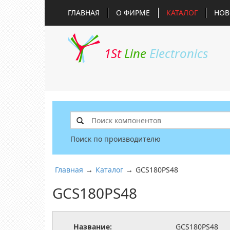
ГЛАВНАЯ
О ФИРМЕ
КАТАЛОГ
НОВ
1St
Line
Electronics
Поиск по производителю
Главная
→
Каталог
→
GCS180PS48
GCS180PS48
Название:
GCS180PS48