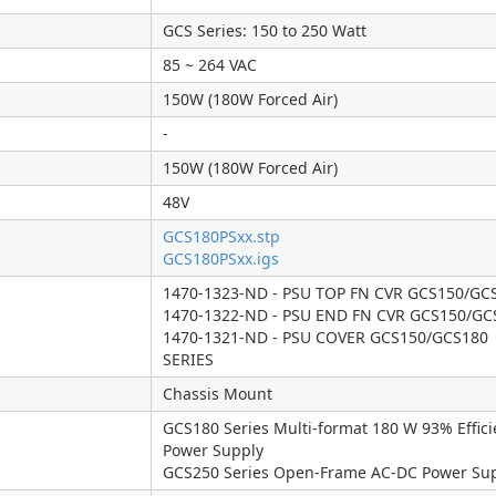
GCS Series: 150 to 250 Watt
85 ~ 264 VAC
150W (180W Forced Air)
-
150W (180W Forced Air)
48V
GCS180PSxx.stp
GCS180PSxx.igs
1470-1323-ND - PSU TOP FN CVR GCS150/GC
1470-1322-ND - PSU END FN CVR GCS150/GC
1470-1321-ND - PSU COVER GCS150/GCS180
SERIES
Chassis Mount
GCS180 Series Multi-format 180 W 93% Effici
Power Supply
GCS250 Series Open-Frame AC-DC Power Sup