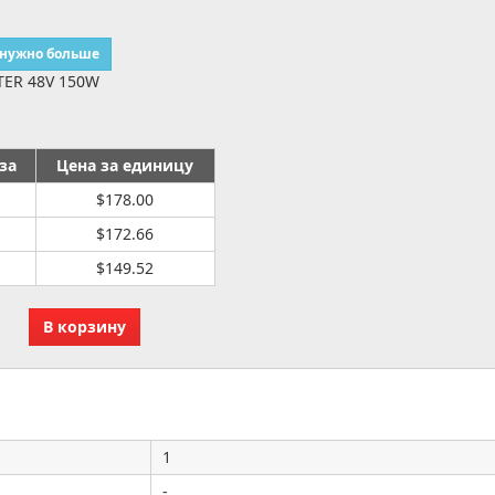
 нужно больше
TER 48V 150W
за
Цена за единицу
$178.00
$172.66
$149.52
1
-