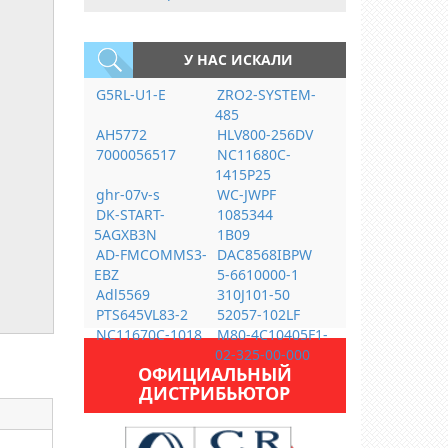
У НАС ИСКАЛИ
G5RL-U1-E
ZRO2-SYSTEM-
485
AH5772
HLV800-256DV
7000056517
NC11680C-
1415P25
ghr-07v-s
WC-JWPF
DK-START-
1085344
5AGXB3N
1B09
AD-FMCOMMS3-
DAC8568IBPW
EBZ
5-6610000-1
Adl5569
310J101-50
PTS645VL83-2
52057-102LF
NC11670C-1018
M80-4C10405F1-
02-325-00-000
ОФИЦИАЛЬНЫЙ
ДИСТРИБЬЮТОР