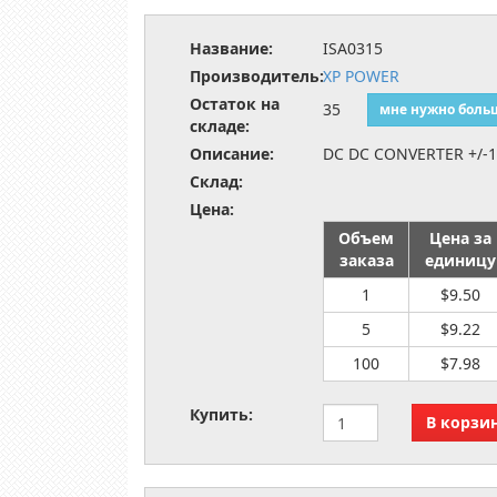
Название:
ISA0315
Производитель:
XP POWER
Остаток на
35
мне нужно боль
складе:
Описание:
DC DC CONVERTER +/-
Склад:
Цена:
Объем
Цена за
заказа
единицу
1
$9.50
5
$9.22
100
$7.98
Купить: