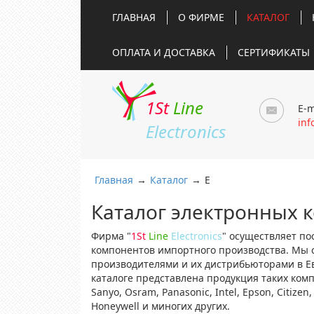
ГЛАВНАЯ
О ФИРМЕ
КАТАЛОГ
ОПЛАТА И ДОСТАВКА
СЕРТИФИКАТЫ
1St
Line
E-m
inf
Electronics
Главная
→
Каталог
→
E
Каталог электронных 
Фирма "
1St
Line
Electronics
" осуществляет по
компонентов импортного производства. Мы 
производителями и их дистрибьюторами в Е
каталоге представлена продукция таких компа
Sanyo, Osram, Panasonic, Intel, Epson, Citizen, 
Honeywell и миногих других.