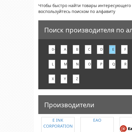
Чтобы быстро найти товары интересующего 
воспользуйтесь поиском по алфавиту
Поиск производителя по а
0-9
A
B
C
D
E
F
L
M
N
O
P
Q
R
X
Y
Z
Производители
E INK
EAO
CORPORATION