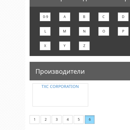
0-9
A
B
C
D
L
M
N
O
P
X
Y
Z
Производители
TXC CORPORATION
1
2
3
4
5
6