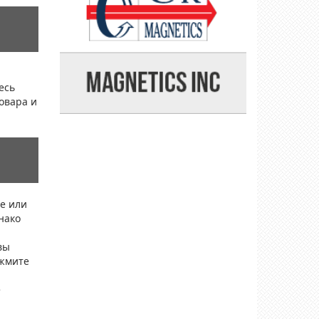
есь
овара и
е или
нако
вы
ажмите
е