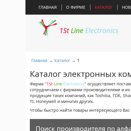
ГЛАВНАЯ
О ФИРМЕ
КАТАЛОГ
НОВ
1St
Line
Electronics
Главная
→
Каталог
→
T
Каталог электронных ко
Фирма "
1St
Line
Electronics
" осуществляет поста
сотрудничаем с фирмами-производителями и их 
продукция таких компаний, как Toshiba, TDK, Sharp,
TI, Honeywell и миногих других.
Чтобы быстро найти товары интересующего Вас 
Поиск производителя по алф