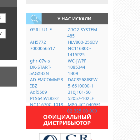
K
У НАС ИСКАЛИ
G5RL-U1-E
ZRO2-SYSTEM-
W
485
AH5772
HLV800-256DV
7000056517
NC11680C-
1415P25
ghr-07v-s
WC-JWPF
DK-START-
1085344
5AGXB3N
1B09
AD-FMCOMMS3-
DAC8568IBPW
EBZ
5-6610000-1
Adl5569
310J101-50
PTS645VL83-2
52057-102LF
NC11670C-1018
M80-4C10405F1-
02-325-00-000
ОФИЦИАЛЬНЫЙ
ДИСТРИБЬЮТОР