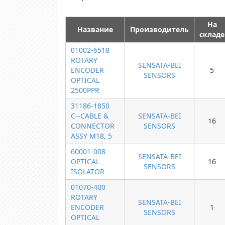
На
Название
Производитель
складе
01002-6518
ROTARY
SENSATA-BEI
ENCODER
5
SENSORS
OPTICAL
2500PPR
31186-1850
C--CABLE &
SENSATA-BEI
16
CONNECTOR
SENSORS
ASSY M18, 5
60001-008
SENSATA-BEI
OPTICAL
16
SENSORS
ISOLATOR
01070-400
ROTARY
SENSATA-BEI
ENCODER
1
SENSORS
OPTICAL