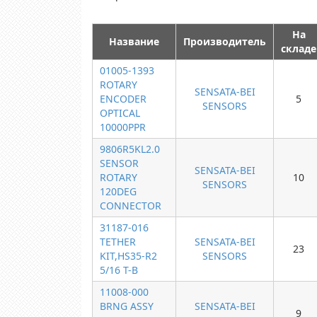
На
Название
Производитель
складе
01005-1393
ROTARY
SENSATA-BEI
ENCODER
5
SENSORS
OPTICAL
10000PPR
9806R5KL2.0
SENSOR
SENSATA-BEI
ROTARY
10
SENSORS
120DEG
CONNECTOR
31187-016
TETHER
SENSATA-BEI
23
KIT,HS35-R2
SENSORS
5/16 T-B
11008-000
BRNG ASSY
SENSATA-BEI
9