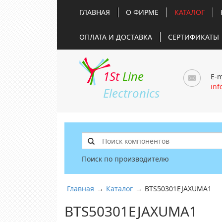
ГЛАВНАЯ
О ФИРМЕ
КАТАЛОГ
ОПЛАТА И ДОСТАВКА
СЕРТИФИКАТЫ
1St
Line
E-m
inf
Electronics
Поиск по производителю
Главная
→
Каталог
→
BTS50301EJAXUMA1
BTS50301EJAXUMA1