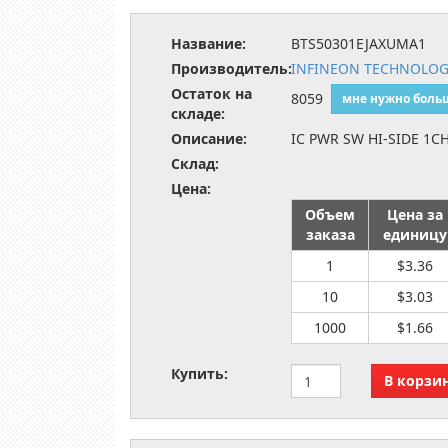
Название:
BTS50301EJAXUMA1
Производитель:
INFINEON TECHNOLOG
Остаток на
8059
мне нужно боль
складе:
Описание:
IC PWR SW HI-SIDE 1C
Склад:
Цена:
Объем
Цена за
заказа
единицу
1
$3.36
10
$3.03
1000
$1.66
Купить: