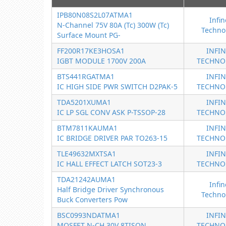
IPB80N08S2L07ATMA1
Infi
N-Channel 75V 80A (Tc) 300W (Tc)
Techno
Surface Mount PG-
FF200R17KE3HOSA1
INFI
IGBT MODULE 1700V 200A
TECHNO
BTS441RGATMA1
INFI
IC HIGH SIDE PWR SWITCH D2PAK-5
TECHNO
TDA5201XUMA1
INFI
IC LP SGL CONV ASK P-TSSOP-28
TECHNO
BTM7811KAUMA1
INFI
IC BRIDGE DRIVER PAR TO263-15
TECHNO
TLE49632MXTSA1
INFI
IC HALL EFFECT LATCH SOT23-3
TECHNO
TDA21242AUMA1
Infi
Half Bridge Driver Synchronous
Techno
Buck Converters Pow
BSC0993NDATMA1
INFI
MOSFET N-CH 30V 8TISON
TECHNO