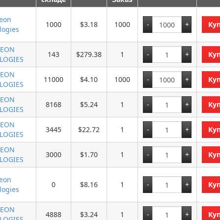
neon
1000
$3.18
1000
Ку
logies
NEON
143
$279.38
1
Ку
LOGIES
NEON
11000
$4.10
1000
Ку
LOGIES
NEON
8168
$5.24
1
Ку
LOGIES
NEON
3445
$22.72
1
Ку
LOGIES
NEON
3000
$1.70
1
Ку
LOGIES
neon
0
$8.16
1
Ку
logies
NEON
4888
$3.24
1
Ку
LOGIES