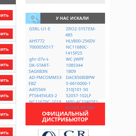
пить
У НАС ИСКАЛИ
G5RL-U1-E
ZRO2-SYSTEM-
пить
485
AH5772
HLV800-256DV
7000056517
NC11680C-
пить
1415P25
ghr-07v-s
WC-JWPF
пить
DK-START-
1085344
5AGXB3N
1B09
AD-FMCOMMS3-
DAC8568IBPW
пить
EBZ
5-6610000-1
Adl5569
310J101-50
пить
PTS645VL83-2
52057-102LF
NC11670C-1018
M80-4C10405F1-
02-325-00-000
ОФИЦИАЛЬНЫЙ
пить
ДИСТРИБЬЮТОР
пить