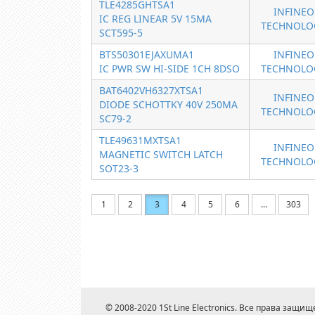
TLE4285GHTSA1
INFINE
IC REG LINEAR 5V 15MA
TECHNOLO
SCT595-5
BTS50301EJAXUMA1
INFINE
IC PWR SW HI-SIDE 1CH 8DSO
TECHNOLO
BAT6402VH6327XTSA1
INFINE
DIODE SCHOTTKY 40V 250MA
TECHNOLO
SC79-2
TLE49631MXTSA1
INFINE
MAGNETIC SWITCH LATCH
TECHNOLO
SOT23-3
1
2
3
4
5
6
...
303
© 2008-2020 1St Line Electronics. Все права защищ