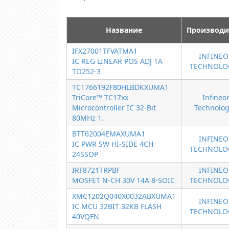
Название
Производи
IFX27001TFVATMA1
INFINE
IC REG LINEAR POS ADJ 1A
TECHNOLO
TO252-3
TC1766192F80HLBDKXUMA1
TriCore™ TC17xx
Infineo
Microcontroller IC 32-Bit
Technolog
80MHz 1.
BTT62004EMAXUMA1
INFINE
IC PWR SW HI-SIDE 4CH
TECHNOLO
24SSOP
IRF8721TRPBF
INFINE
MOSFET N-CH 30V 14A 8-SOIC
TECHNOLO
XMC1202Q040X0032ABXUMA1
INFINE
IC MCU 32BIT 32KB FLASH
TECHNOLO
40VQFN