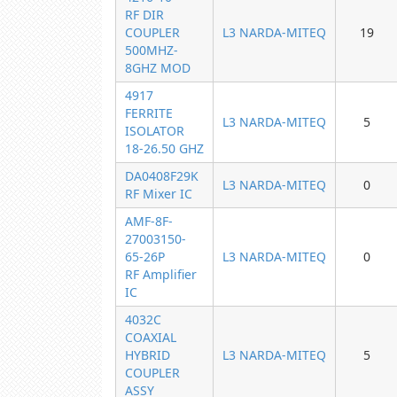
RF DIR
COUPLER
L3 NARDA-MITEQ
19
500MHZ-
8GHZ MOD
4917
FERRITE
L3 NARDA-MITEQ
5
ISOLATOR
18-26.50 GHZ
DA0408F29K
L3 NARDA-MITEQ
0
RF Mixer IC
AMF-8F-
27003150-
65-26P
L3 NARDA-MITEQ
0
RF Amplifier
IC
4032C
COAXIAL
HYBRID
L3 NARDA-MITEQ
5
COUPLER
ASSY