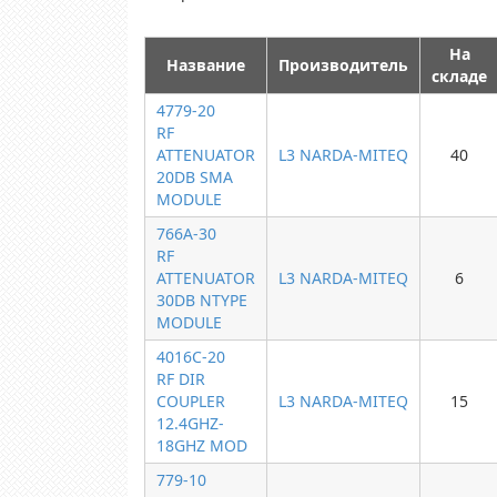
На
Название
Производитель
складе
4779-20
RF
ATTENUATOR
L3 NARDA-MITEQ
40
20DB SMA
MODULE
766A-30
RF
ATTENUATOR
L3 NARDA-MITEQ
6
30DB NTYPE
MODULE
4016C-20
RF DIR
COUPLER
L3 NARDA-MITEQ
15
12.4GHZ-
18GHZ MOD
779-10