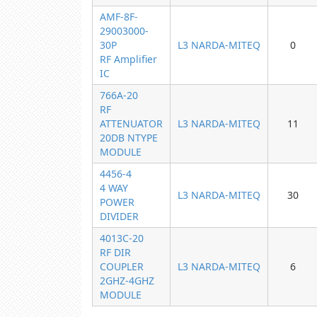
AMF-8F-
29003000-
30P
L3 NARDA-MITEQ
0
RF Amplifier
IC
766A-20
RF
ATTENUATOR
L3 NARDA-MITEQ
11
20DB NTYPE
MODULE
4456-4
4 WAY
L3 NARDA-MITEQ
30
POWER
DIVIDER
4013C-20
RF DIR
COUPLER
L3 NARDA-MITEQ
6
2GHZ-4GHZ
MODULE