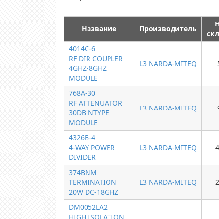
Н
Название
Производитель
скл
4014C-6
RF DIR COUPLER
L3 NARDA-MITEQ
4GHZ-8GHZ
MODULE
768A-30
RF ATTENUATOR
L3 NARDA-MITEQ
30DB NTYPE
MODULE
4326B-4
4-WAY POWER
L3 NARDA-MITEQ
4
DIVIDER
374BNM
TERMINATION
L3 NARDA-MITEQ
2
20W DC-18GHZ
DM0052LA2
HIGH ISOLATION