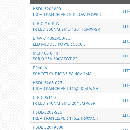
HSDL-3201#001
LIT
IRDA TRANCEIVER SIR LOW POWER
LTE-C216-P-W
LIT
IR LED 850NM SMD 130° 15MW/SR
LTW-K140SZR50-EU
LIT
LED MIDDLE POWER 5000K
MCR100-8_HF
LIT
SCR 0,25A 600V SOT-23
B340LA
LIT
SCHOTTKY-DIODE 3A 40V SMA
HSDL-3208-025
LIT
IRDA TRANCEIVER 115,2 Kbit/s SH
LTE-C9511-E
LIT
IR LED 940NM SMD 20° 5MW/SR
HSDL-3208-S25
LIT
IRDA TRANCEIVER 115,2 Kbit/s SH
HSDL-3201#008
LIT