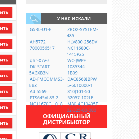
ить
У НАС ИСКАЛИ
ить
G5RL-U1-E
ZRO2-SYSTEM-
485
AH5772
HLV800-256DV
ить
7000056517
NC11680C-
1415P25
ить
ghr-07v-s
WC-JWPF
DK-START-
1085344
5AGXB3N
1B09
ить
AD-FMCOMMS3-
DAC8568IBPW
EBZ
5-6610000-1
ить
Adl5569
310J101-50
PTS645VL83-2
52057-102LF
NC11670C-1018
M80-4C10405F1-
ить
02-325-00-000
ОФИЦИАЛЬНЫЙ
ДИСТРИБЬЮТОР
ить
ить