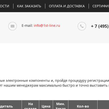
ОСТИ
КАК ЗАКАЗАТЬ
ОПЛАТА И ДОСТАВКА
СЕРТИФИ
E-mail:
info@1st-line.ru
+ 7 (495)
мые электронные компоненты и, пройдя процедуру регистраци
лит нашим менеджерам максимально быстро и точно выставить
На
Мин.
дитель
Цена
Кол-во
складе
Заказ