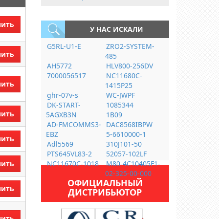
пить
У НАС ИСКАЛИ
G5RL-U1-E
ZRO2-SYSTEM-
пить
485
AH5772
HLV800-256DV
7000056517
NC11680C-
пить
1415P25
ghr-07v-s
WC-JWPF
DK-START-
1085344
пить
5AGXB3N
1B09
AD-FMCOMMS3-
DAC8568IBPW
EBZ
5-6610000-1
пить
Adl5569
310J101-50
PTS645VL83-2
52057-102LF
пить
NC11670C-1018
M80-4C10405F1-
02-325-00-000
ОФИЦИАЛЬНЫЙ
пить
ДИСТРИБЬЮТОР
пить