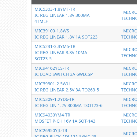
MIC5303-1.8YMT-TR
MICRO
IC REG LINEAR 1.8V 300MA
TECHN
4TMLF
MIC39100-1.8WS
MICRO
IC REG LINEAR 1.8V 1A SOT223
TECHN
MIC5231-3.3YM5-TR
MICRO
IC REG LINEAR 3.3V 10MA
TECHN
SOT23-5
MIC94162YCS-TR
MICRO
IC LOAD SWITCH 3A 6WLCSP
TECHN
MIC39301-2.5WU
MICRO
IC REG LINEAR 2.5V 3A TO263-5
TECHN
MIC5309-1.2YD6-TR
MICRO
IC REG LIN 1.2V 300MA TSOT23-6
TECHN
MIC94030YM4-TR
MICRO
MOSFET P-CH 16V 1A SOT-143
TECHN
MIC26950YJL-TR
MICRO
IC REG BUCK ADJ 12A SYNC 28-