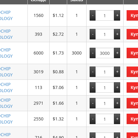
CHIP
1560
$1.12
1
Ку
OLOGY
CHIP
393
$2.72
1
Ку
OLOGY
CHIP
6000
$1.73
3000
Ку
OLOGY
CHIP
3019
$0.88
1
Ку
OLOGY
CHIP
113
$7.06
1
Ку
OLOGY
CHIP
2971
$1.66
1
Ку
OLOGY
CHIP
2550
$1.32
1
Ку
OLOGY
CHIP
716
$4.90
1
Ку