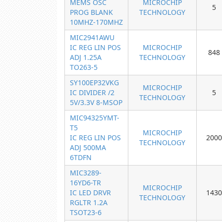
MEMS OSC
MICROCHIP
5
PROG BLANK
TECHNOLOGY
10MHZ-170MHZ
MIC2941AWU
IC REG LIN POS
MICROCHIP
848
ADJ 1.25A
TECHNOLOGY
TO263-5
SY100EP32VKG
MICROCHIP
IC DIVIDER /2
5
TECHNOLOGY
5V/3.3V 8-MSOP
MIC94325YMT-
T5
MICROCHIP
IC REG LIN POS
2000
TECHNOLOGY
ADJ 500MA
6TDFN
MIC3289-
16YD6-TR
MICROCHIP
IC LED DRVR
1430
TECHNOLOGY
RGLTR 1.2A
TSOT23-6