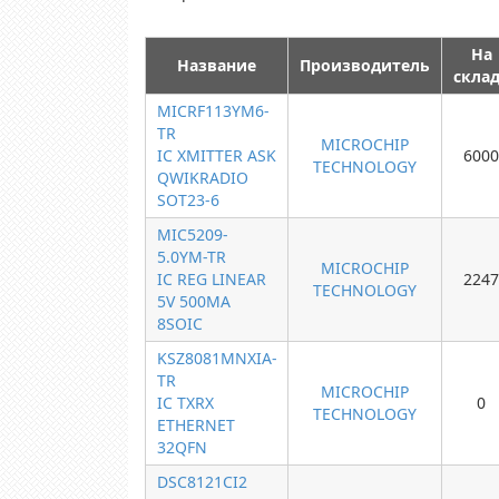
На
Название
Производитель
скла
MICRF113YM6-
TR
MICROCHIP
IC XMITTER ASK
6000
TECHNOLOGY
QWIKRADIO
SOT23-6
MIC5209-
5.0YM-TR
MICROCHIP
IC REG LINEAR
2247
TECHNOLOGY
5V 500MA
8SOIC
KSZ8081MNXIA-
TR
MICROCHIP
IC TXRX
0
TECHNOLOGY
ETHERNET
32QFN
DSC8121CI2