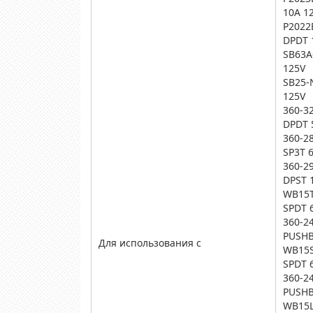
10A 1
P2022
DPDT 
SB63A
125V
SB25-
125V
360-3
DPDT 
360-2
SP3T 
360-2
DPST 
WB15T
SPDT 
360-2
PUSHB
Для использования с
WB15S
SPDT 
360-2
PUSHB
WB15L