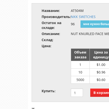
Название:
AT504M
Производитель:
NKK SWITCHES
Остаток на
96
мне нужно боль
складе:
Описание:
NUT KNURLED FACE M
Склад:
Цена:
Объем
Цена за
заказа
единицу
1
$1.00
10
$0.96
5000
$0.60
Купить: