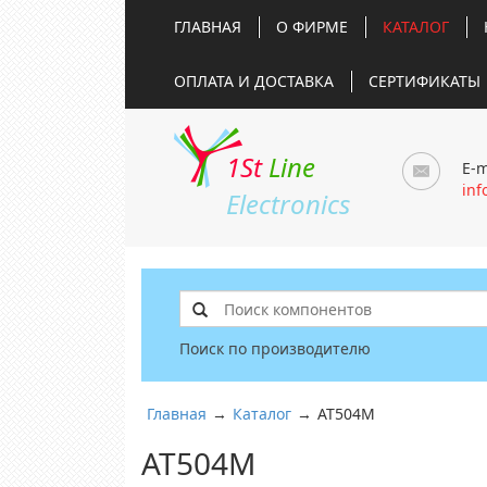
ГЛАВНАЯ
О ФИРМЕ
КАТАЛОГ
ОПЛАТА И ДОСТАВКА
СЕРТИФИКАТЫ
1St
Line
E-m
inf
Electronics
Поиск по производителю
Главная
→
Каталог
→
AT504M
AT504M