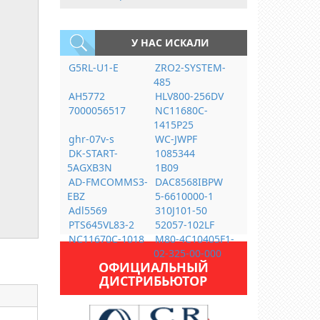
У НАС ИСКАЛИ
G5RL-U1-E
ZRO2-SYSTEM-
485
AH5772
HLV800-256DV
7000056517
NC11680C-
1415P25
ghr-07v-s
WC-JWPF
DK-START-
1085344
5AGXB3N
1B09
AD-FMCOMMS3-
DAC8568IBPW
EBZ
5-6610000-1
Adl5569
310J101-50
PTS645VL83-2
52057-102LF
NC11670C-1018
M80-4C10405F1-
02-325-00-000
ОФИЦИАЛЬНЫЙ
ДИСТРИБЬЮТОР