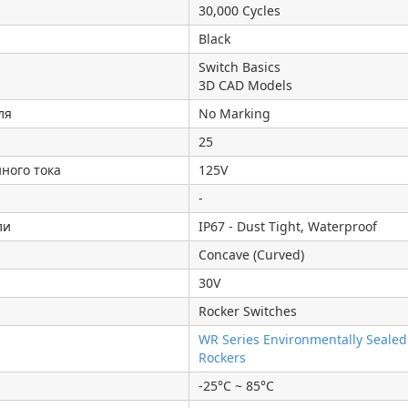
30,000 Cycles
Black
Switch Basics
3D CAD Models
ля
No Marking
25
ного тока
125V
-
ли
IP67 - Dust Tight, Waterproof
Concave (Curved)
30V
Rocker Switches
WR Series Environmentally Sealed
Rockers
-25°C ~ 85°C