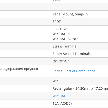
-
Panel Mount, Snap-In
SPDT
360-1520
WR13AT-RO
WR13AT-RO-ND
Screw Terminal
Epoxy Sealed Terminals
On-Off-On
я содержания вредных
Series, Cert of Compliance
WR
Rectangular - 34.20mm x 17.20m
WR13AT
15A (AC/DC)