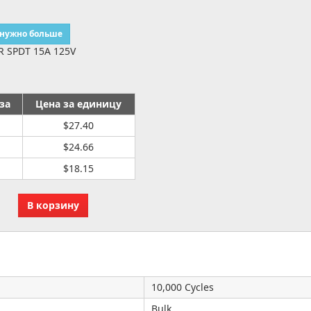
 нужно больше
 SPDT 15A 125V
за
Цена за единицу
$27.40
$24.66
$18.15
10,000 Cycles
Bulk