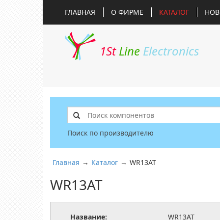
ГЛАВНАЯ
О ФИРМЕ
КАТАЛОГ
НОВ
1St
Line
Electronics
Поиск по производителю
Главная
→
Каталог
→
WR13AT
WR13AT
Название:
WR13AT