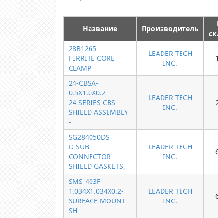
Название
Производитель
ск
28B1265
LEADER TECH
FERRITE CORE
INC.
CLAMP
24-CBSA-
0.5X1.0X0.2
LEADER TECH
24 SERIES CBS
INC.
SHIELD ASSEMBLY
-
SG284050DS
D-SUB
LEADER TECH
CONNECTOR
INC.
SHIELD GASKETS,
SMS-403F
1.034X1.034X0.2-
LEADER TECH
SURFACE MOUNT
INC.
SH