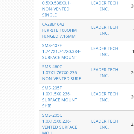
0.5X0.538X0.1-
LEADER TECH
2
NON-VENTED
INC.
SINGLE
CV28B1642
LEADER TECH
FERRITE 100OHM
INC.
HINGED 7.16MM
SMS-407F
LEADER TECH
1.747X1.747X0.384-
INC.
SURFACE MOUNT
SMS-460C
LEADER TECH
1.07X1.767X0.236-
2
INC.
NON-VENTED SURF
SMS-205F
1.0X1.5X0.236-
LEADER TECH
2
SURFACE MOUNT
INC.
SHIE
SMS-205C
1.0X1.5X0.236-
LEADER TECH
2
VENTED SURFACE
INC.
MOU