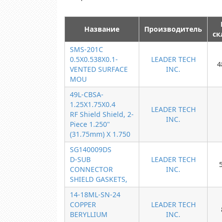
Название
Производитель
ск
SMS-201C
0.5X0.538X0.1-
LEADER TECH
4
VENTED SURFACE
INC.
MOU
49L-CBSA-
1.25X1.75X0.4
LEADER TECH
RF Shield Shield, 2-
INC.
Piece 1.250"
(31.75mm) X 1.750
SG140009DS
D-SUB
LEADER TECH
CONNECTOR
INC.
SHIELD GASKETS,
14-18ML-SN-24
COPPER
LEADER TECH
BERYLLIUM
INC.