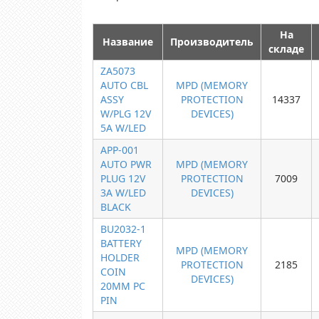
На
Название
Производитель
складе
ZA5073
AUTO CBL
MPD (MEMORY
ASSY
PROTECTION
14337
W/PLG 12V
DEVICES)
5A W/LED
APP-001
AUTO PWR
MPD (MEMORY
PLUG 12V
PROTECTION
7009
3A W/LED
DEVICES)
BLACK
BU2032-1
BATTERY
MPD (MEMORY
HOLDER
PROTECTION
2185
COIN
DEVICES)
20MM PC
PIN