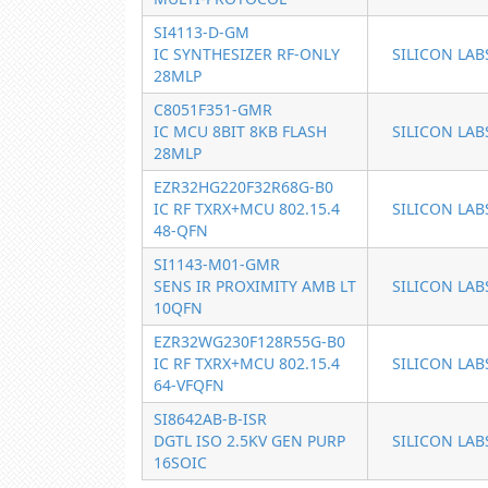
SI4113-D-GM
IC SYNTHESIZER RF-ONLY
SILICON LAB
28MLP
C8051F351-GMR
IC MCU 8BIT 8KB FLASH
SILICON LAB
28MLP
EZR32HG220F32R68G-B0
IC RF TXRX+MCU 802.15.4
SILICON LAB
48-QFN
SI1143-M01-GMR
SENS IR PROXIMITY AMB LT
SILICON LAB
10QFN
EZR32WG230F128R55G-B0
IC RF TXRX+MCU 802.15.4
SILICON LAB
64-VFQFN
SI8642AB-B-ISR
DGTL ISO 2.5KV GEN PURP
SILICON LAB
16SOIC