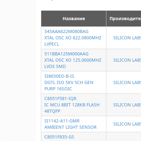
Название
Производите
545AAA622M080BAG
XTAL OSC XO 622.0800MHZ
SILICON LAB
LVPECL
511BBA125M000AAG
XTAL OSC XO 125.0000MHZ
SILICON LAB
LVDS SMD
SI8650ED-B-IS
DGTL ISO 5KV 5CH GEN
SILICON LAB
PURP 16SOIC
C8051F581-IQR
IC MCU 8BIT 128KB FLASH
SILICON LAB
48TQFP
SI1142-A11-GMR
SILICON LAB
AMBIENT LIGHT SENSOR
C8051F835-GS