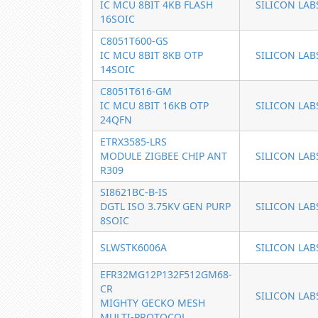
IC MCU 8BIT 4KB FLASH
SILICON LAB
16SOIC
C8051T600-GS
IC MCU 8BIT 8KB OTP
SILICON LAB
14SOIC
C8051T616-GM
IC MCU 8BIT 16KB OTP
SILICON LAB
24QFN
ETRX3585-LRS
MODULE ZIGBEE CHIP ANT
SILICON LAB
R309
SI8621BC-B-IS
DGTL ISO 3.75KV GEN PURP
SILICON LAB
8SOIC
SLWSTK6006A
SILICON LAB
EFR32MG12P132F512GM68-
CR
SILICON LAB
MIGHTY GECKO MESH
MULTI-PROTOCOL