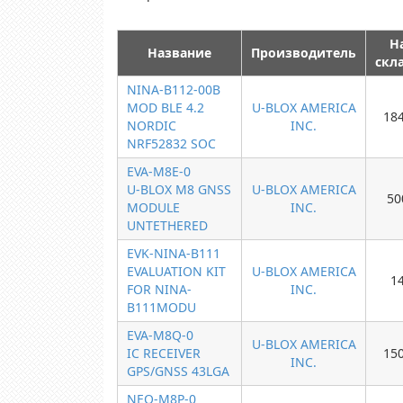
Н
Название
Производитель
скл
NINA-B112-00B
MOD BLE 4.2
U-BLOX AMERICA
18
NORDIC
INC.
NRF52832 SOC
EVA-M8E-0
U-BLOX M8 GNSS
U-BLOX AMERICA
50
MODULE
INC.
UNTETHERED
EVK-NINA-B111
EVALUATION KIT
U-BLOX AMERICA
1
FOR NINA-
INC.
B111MODU
EVA-M8Q-0
U-BLOX AMERICA
IC RECEIVER
15
INC.
GPS/GNSS 43LGA
NEO-M8P-0