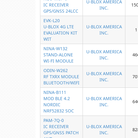
U-BLOX AMERICA
IC RECEIVER
15
INC.
GPS/GNSS 24LCC
EVK-L20
U-BLOX 4G LTE
U-BLOX AMERICA
1
EVALUATION KIT
INC.
WIT
NINA-W132
U-BLOX AMERICA
STAND-ALONE
46
INC.
WI-FI MODULE
ODIN-W262
U-BLOX AMERICA
RF TXRX MODULE
70
INC.
BLUETOOTH/WIFI
NINA-B111
MOD BLE 4.2
U-BLOX AMERICA
64
NORDIC
INC.
NRF52832 SOC
PAM-7Q-0
IC RECEIVER
U-BLOX AMERICA
82
GPS/GNSS PATCH
INC.