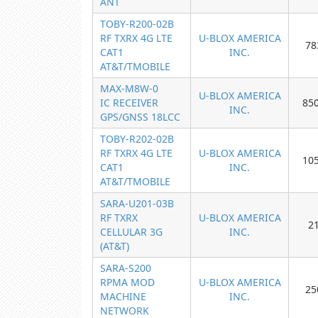
ANT
TOBY-R200-02B
RF TXRX 4G LTE
U-BLOX AMERICA
78
CAT1
INC.
AT&T/TMOBILE
MAX-M8W-0
U-BLOX AMERICA
IC RECEIVER
85
INC.
GPS/GNSS 18LCC
TOBY-R202-02B
RF TXRX 4G LTE
U-BLOX AMERICA
10
CAT1
INC.
AT&T/TMOBILE
SARA-U201-03B
RF TXRX
U-BLOX AMERICA
2
CELLULAR 3G
INC.
(AT&T)
SARA-S200
RPMA MOD
U-BLOX AMERICA
25
MACHINE
INC.
NETWORK