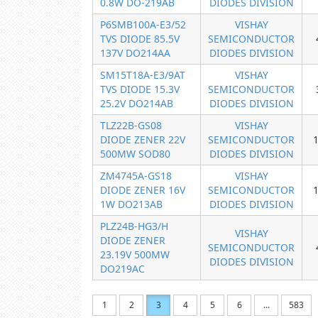
0.8W DO-219AB
DIODES DIVISION
P6SMB100A-E3/52
VISHAY
TVS DIODE 85.5V
SEMICONDUCTOR
137V DO214AA
DIODES DIVISION
SM15T18A-E3/9AT
VISHAY
TVS DIODE 15.3V
SEMICONDUCTOR
25.2V DO214AB
DIODES DIVISION
TLZ22B-GS08
VISHAY
DIODE ZENER 22V
SEMICONDUCTOR
500MW SOD80
DIODES DIVISION
ZM4745A-GS18
VISHAY
DIODE ZENER 16V
SEMICONDUCTOR
1W DO213AB
DIODES DIVISION
PLZ24B-HG3/H
VISHAY
DIODE ZENER
SEMICONDUCTOR
23.19V 500MW
DIODES DIVISION
DO219AC
1
2
3
4
5
6
...
583