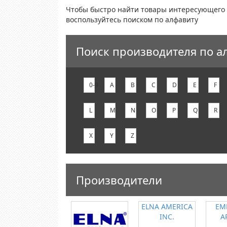
Чтобы быстро найти товары интересующего 
воспользуйтесь поиском по алфавиту
Поиск производителя по а
0-9
A
B
C
D
E
F
L
M
N
O
P
Q
R
X
Y
Z
Производители
ELNA AMERICA
EM
INC.
A