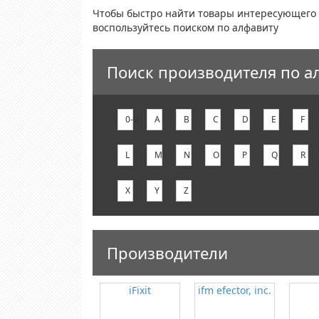
Чтобы быстро найти товары интересующего 
воспользуйтесь поиском по алфавиту
Поиск производителя по а
0-9
A
B
C
D
E
F
L
M
N
O
P
Q
R
X
Y
Z
Производители
iFixit
ifm efector, inc.