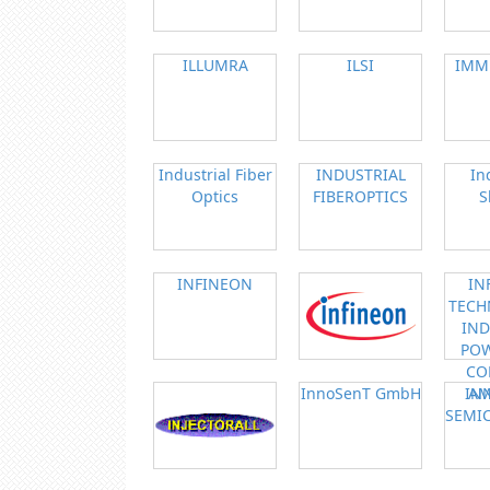
ILLUMRA
ILSI
IMM
Industrial Fiber
INDUSTRIAL
In
Optics
FIBEROPTICS
S
INFINEON
IN
TECH
IND
PO
CO
InnoSenT GmbH
IN
AM
SEMI