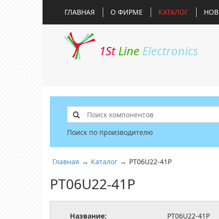
ГЛАВНАЯ
О ФИРМЕ
КАТАЛОГ
НОВ
1St
Line
Electronics
Поиск по производителю
Главная
→
Каталог
→
PT06U22-41P
PT06U22-41P
Название:
PT06U22-41P