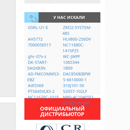
У НАС ИСКАЛИ
G5RL-U1-E
ZRO2-SYSTEM-
485
AH5772
HLV800-256DV
7000056517
NC11680C-
1415P25
ghr-07v-s
WC-JWPF
DK-START-
1085344
5AGXB3N
1B09
AD-FMCOMMS3-
DAC8568IBPW
EBZ
5-6610000-1
Adl5569
310J101-50
PTS645VL83-2
52057-102LF
NC11670C-1018
M80-4C10405F1-
02-325-00-000
ОФИЦИАЛЬНЫЙ
ДИСТРИБЬЮТОР