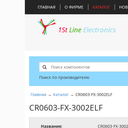
ГЛАВНАЯ
О ФИРМЕ
КАТАЛОГ
НОВ
1St
Line
Electronics
Поиск по производителю
Главная
→
Каталог
→
CR0603-FX-3002ELF
CR0603-FX-3002ELF
Название:
CR0603-FX-300