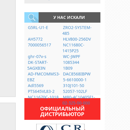
У НАС ИСКАЛИ
G5RL-U1-E
ZRO2-SYSTEM-
485
AH5772
HLV800-256DV
7000056517
NC11680C-
1415P25
ghr-07v-s
WC-JWPF
DK-START-
1085344
5AGXB3N
1B09
AD-FMCOMMS3-
DAC8568IBPW
EBZ
5-6610000-1
Adl5569
310J101-50
PTS645VL83-2
52057-102LF
NC11670C-1018
M80-4C10405F1-
02-325-00-000
ОФИЦИАЛЬНЫЙ
ДИСТРИБЬЮТОР