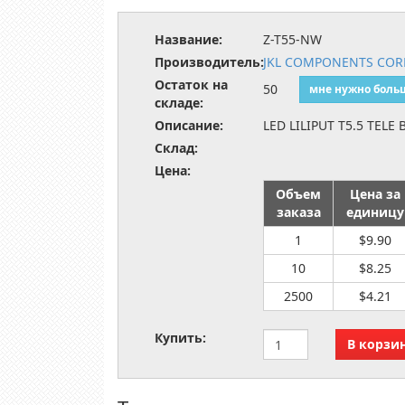
Название:
Z-T55-NW
Производитель:
JKL COMPONENTS CORP
Остаток на
50
мне нужно боль
складе:
Описание:
LED LILIPUT T5.5 TELE
Склад:
Цена:
Объем
Цена за
заказа
единицу
1
$9.90
10
$8.25
2500
$4.21
Купить: