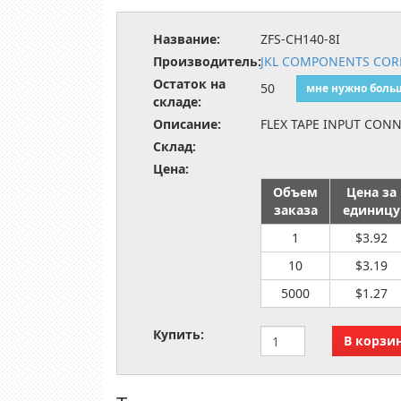
Название:
ZFS-CH140-8I
Производитель:
JKL COMPONENTS CORP
Остаток на
50
мне нужно боль
складе:
Описание:
FLEX TAPE INPUT CON
Склад:
Цена:
Объем
Цена за
заказа
единицу
1
$3.92
10
$3.19
5000
$1.27
Купить: