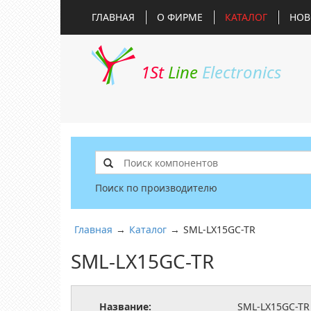
ГЛАВНАЯ
О ФИРМЕ
КАТАЛОГ
НОВ
1St
Line
Electronics
Поиск по производителю
Главная
→
Каталог
→
SML-LX15GC-TR
SML-LX15GC-TR
Название:
SML-LX15GC-TR