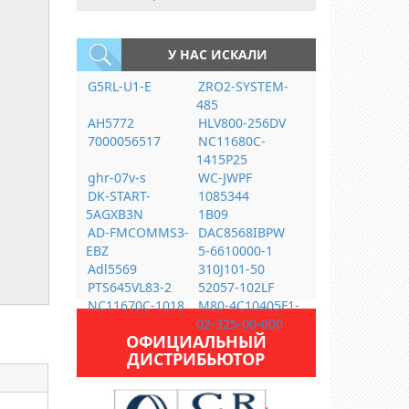
У НАС ИСКАЛИ
G5RL-U1-E
ZRO2-SYSTEM-
485
AH5772
HLV800-256DV
7000056517
NC11680C-
1415P25
ghr-07v-s
WC-JWPF
DK-START-
1085344
5AGXB3N
1B09
AD-FMCOMMS3-
DAC8568IBPW
EBZ
5-6610000-1
Adl5569
310J101-50
PTS645VL83-2
52057-102LF
NC11670C-1018
M80-4C10405F1-
02-325-00-000
ОФИЦИАЛЬНЫЙ
ДИСТРИБЬЮТОР