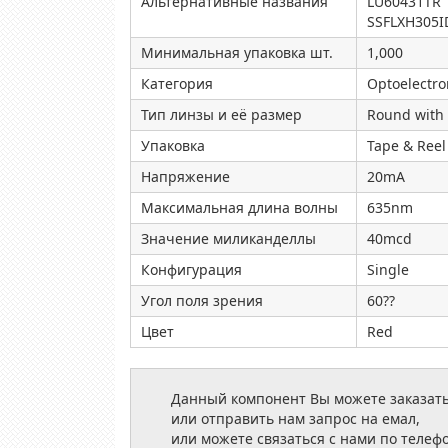
Альтернативные названия
LU60431TR
SSFLXH305I
Минимальная упаковка шт.
1,000
Категория
Optoelectro
Тип линзы и её размер
Round with
Упаковка
Tape & Reel
Напряжение
20mA
Максимальная длина волны
635nm
Значение миликанделлы
40mcd
Конфигурация
Single
Угол поля зрения
60??
Цвет
Red
Данный компонент Вы можете заказать
или отправить нам запрос на емал,
или можете связаться с нами по телеф