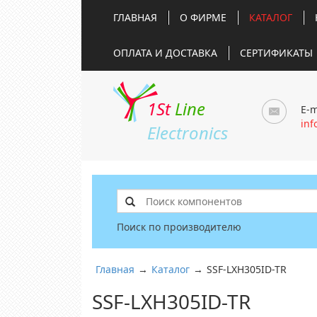
ГЛАВНАЯ
О ФИРМЕ
КАТАЛОГ
ОПЛАТА И ДОСТАВКА
СЕРТИФИКАТЫ
1St
Line
E-m
inf
Electronics
Поиск по производителю
Главная
→
Каталог
→
SSF-LXH305ID-TR
SSF-LXH305ID-TR