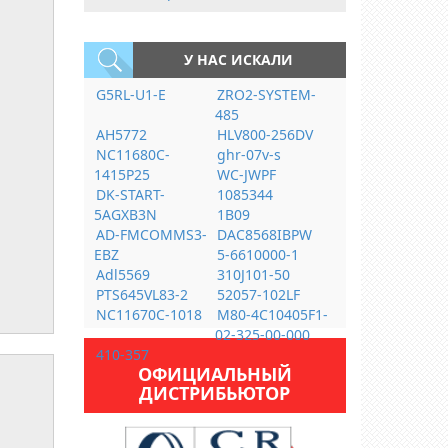
У НАС ИСКАЛИ
G5RL-U1-E
ZRO2-SYSTEM-
485
AH5772
HLV800-256DV
NC11680C-
ghr-07v-s
1415P25
WC-JWPF
DK-START-
1085344
5AGXB3N
1B09
AD-FMCOMMS3-
DAC8568IBPW
EBZ
5-6610000-1
Adl5569
310J101-50
PTS645VL83-2
52057-102LF
NC11670C-1018
M80-4C10405F1-
02-325-00-000
410-357
ОФИЦИАЛЬНЫЙ
ДИСТРИБЬЮТОР