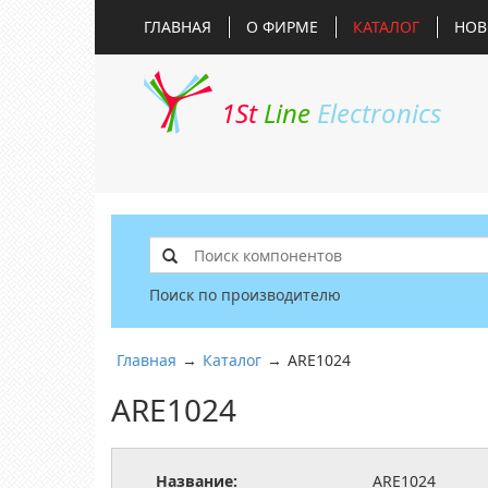
ГЛАВНАЯ
О ФИРМЕ
КАТАЛОГ
НОВ
1St
Line
Electronics
Поиск по производителю
Главная
→
Каталог
→
ARE1024
ARE1024
Название:
ARE1024