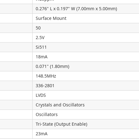
0.276" L x 0.197" W (7.00mm x 5.00mm)
Surface Mount
50
2.5V
Si511
18mA
0.071" (1.80mm)
148.5MHz
336-2801
LVDS
Crystals and Oscillators
Oscillators
Tri-State (Output Enable)
23mA