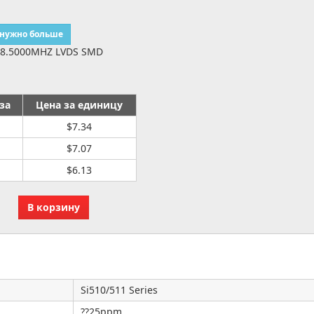
 нужно больше
48.5000MHZ LVDS SMD
за
Цена за единицу
$7.34
$7.07
$6.13
Si510/511 Series
??25ppm