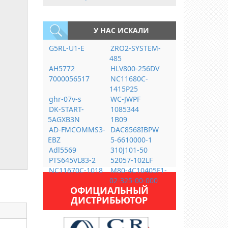
У НАС ИСКАЛИ
G5RL-U1-E
ZRO2-SYSTEM-
485
AH5772
HLV800-256DV
7000056517
NC11680C-
1415P25
ghr-07v-s
WC-JWPF
DK-START-
1085344
5AGXB3N
1B09
AD-FMCOMMS3-
DAC8568IBPW
EBZ
5-6610000-1
Adl5569
310J101-50
PTS645VL83-2
52057-102LF
NC11670C-1018
M80-4C10405F1-
02-325-00-000
ОФИЦИАЛЬНЫЙ
ДИСТРИБЬЮТОР