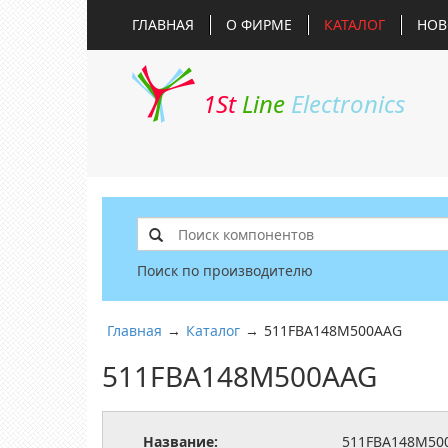
ГЛАВНАЯ
О ФИРМЕ
КАТАЛОГ
НОВ
1St
Line
Electronics
Поиск по производителю
Главная
→
Каталог
→
511FBA148M500AAG
511FBA148M500AAG
Название:
511FBA148M50