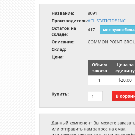
Название:
8091
Производитель:
ACL STATICIDE INC
Остаток на
417
мне нужно боль
складе:
Описание:
COMMON POINT GRO
Склад:
Цена:
Объем
Цена за
заказа
единицу
1
$20.00
Купить:
Данный компонент Вы можете заказать
или отправить нам запрос на емал,
или можете связаться с нами по телеф