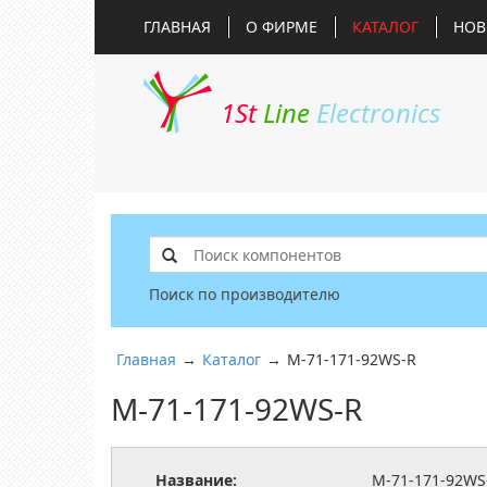
ГЛАВНАЯ
О ФИРМЕ
КАТАЛОГ
НОВ
1St
Line
Electronics
Поиск по производителю
Главная
→
Каталог
→
M-71-171-92WS-R
M-71-171-92WS-R
Название:
M-71-171-92WS