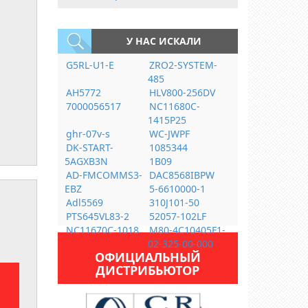
У НАС ИСКАЛИ
G5RL-U1-E
ZRO2-SYSTEM-
485
AH5772
HLV800-256DV
7000056517
NC11680C-
1415P25
ghr-07v-s
WC-JWPF
DK-START-
1085344
5AGXB3N
1B09
AD-FMCOMMS3-
DAC8568IBPW
EBZ
5-6610000-1
Adl5569
310J101-50
PTS645VL83-2
52057-102LF
NC11670C-1018
M80-4C10405F1-
02-325-00-000
ОФИЦИАЛЬНЫЙ
ДИСТРИБЬЮТОР