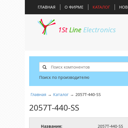
ГЛАВНАЯ
О ФИРМЕ
КАТАЛОГ
НОВ
1St
Line
Electronics
Поиск по производителю
Главная
→
Каталог
→
2057T-440-SS
2057T-440-SS
Название:
2057T-440-SS