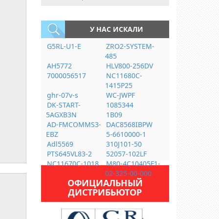
У НАС ИСКАЛИ
G5RL-U1-E
ZRO2-SYSTEM-
485
AH5772
HLV800-256DV
7000056517
NC11680C-
1415P25
ghr-07v-s
WC-JWPF
DK-START-
1085344
5AGXB3N
1B09
AD-FMCOMMS3-
DAC8568IBPW
EBZ
5-6610000-1
Adl5569
310J101-50
PTS645VL83-2
52057-102LF
NC11670C-1018
M80-4C10405F1-
02-325-00-000
ОФИЦИАЛЬНЫЙ
ДИСТРИБЬЮТОР