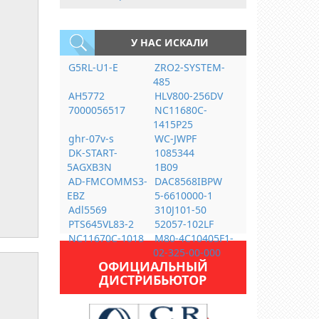
У НАС ИСКАЛИ
G5RL-U1-E
ZRO2-SYSTEM-
485
AH5772
HLV800-256DV
7000056517
NC11680C-
1415P25
ghr-07v-s
WC-JWPF
DK-START-
1085344
5AGXB3N
1B09
AD-FMCOMMS3-
DAC8568IBPW
EBZ
5-6610000-1
Adl5569
310J101-50
PTS645VL83-2
52057-102LF
NC11670C-1018
M80-4C10405F1-
02-325-00-000
ОФИЦИАЛЬНЫЙ
ДИСТРИБЬЮТОР