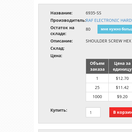
Название:
6935-SS
Производитель:
RAF ELECTRONIC HAR
Остаток на
80
мне нужно боль
складе:
Описание:
SHOULDER SCREW HEX 
Склад:
Цена:
Объем
Цена за
заказа
единицу
1
$12.70
25
$11.42
1000
$9.20
Купить: