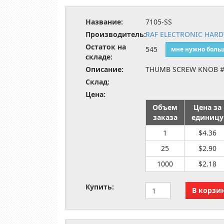
Название:
7105-SS
Производитель:
RAF ELECTRONIC HAR
Остаток на
545
мне нужно боль
складе:
Описание:
THUMB SCREW KNOB #
Склад:
Цена:
Объем
Цена за
заказа
единицу
1
$4.36
25
$2.90
1000
$2.18
Купить: